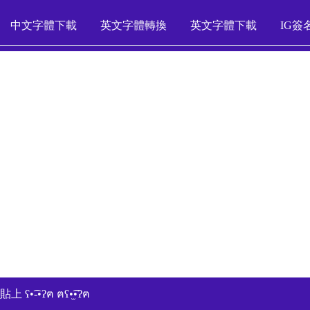
中文字體下載
英文字體轉換
英文字體下載
IG簽
•͡-•ʔฅ ฅʕ•̫͡•ʔฅ