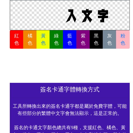
紅
橘
黃
綠
藍
紫
黑
灰
粉
色
色
色
色
色
色
色
色
色
簽名卡通字體轉換方式
工具所轉換出來的簽名卡通字都是屬於免費字體，可能
有些部分的繁體中文字會無法顯示，這是正常的。
簽名的卡通文字顏色總共有9種，支援紅色、橘色、黃