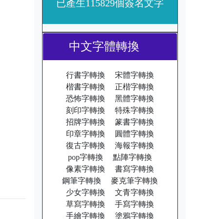
已產生115829個簽名文字
中文字體轉換
行書字轉換
宋體字轉換
楷書字轉換
正楷字轉換
恐怖字轉換
黑體字轉換
刻印字轉換
特殊字轉換
招牌字轉換
篆書字轉換
印章字轉換
圓體字轉換
復古字轉換
海報字轉換
pop字轉換
點陣字轉換
像素字轉換
書寫字轉換
鋼筆字轉換
麥克筆字轉換
少女字轉換
文青字轉換
草寫字轉換
手寫字轉換
手繪字轉換
塗鴉字轉換