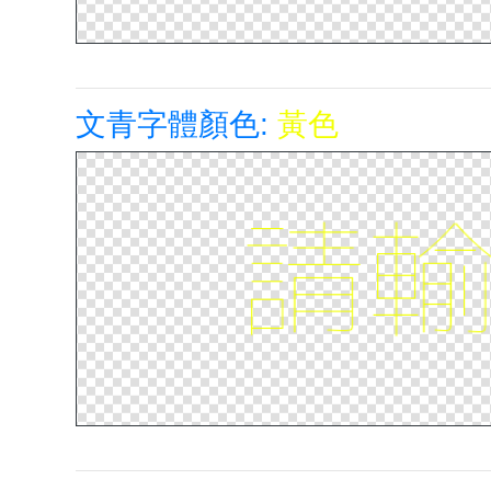
文青字體顏色:
黃色