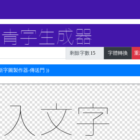
剩餘字數
字體轉換
重
最新字圖製作器-傳送門 ))