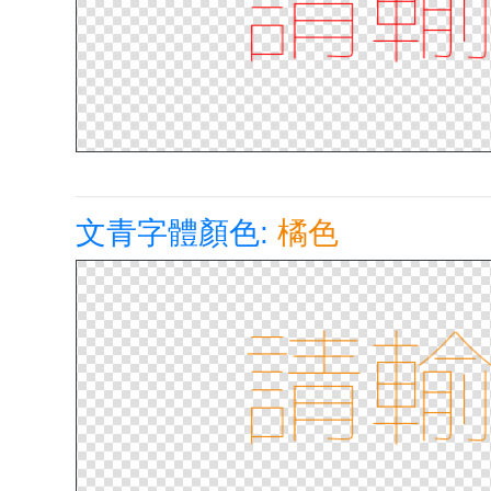
文青字體顏色:
橘色