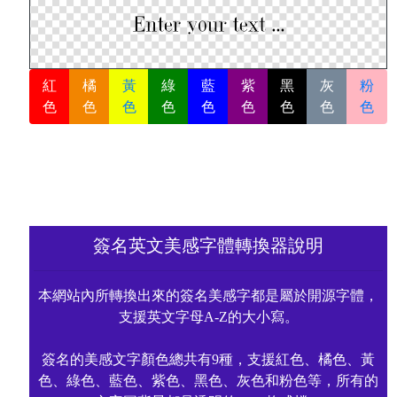
紅
橘
黃
綠
藍
紫
黑
灰
粉
色
色
色
色
色
色
色
色
色
簽名英文美感字體轉換器說明
本網站內所轉換出來的簽名美感字都是屬於開源字體，
支援英文字母A-Z的大小寫。
簽名的美感文字顏色總共有9種，支援紅色、橘色、黃
色、綠色、藍色、紫色、黑色、灰色和粉色等，所有的