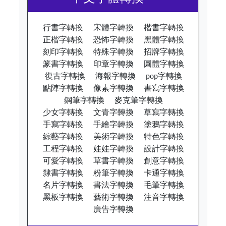
行書字轉換
宋體字轉換
楷書字轉換
正楷字轉換
恐怖字轉換
黑體字轉換
刻印字轉換
特殊字轉換
招牌字轉換
篆書字轉換
印章字轉換
圓體字轉換
復古字轉換
海報字轉換
pop字轉換
點陣字轉換
像素字轉換
書寫字轉換
鋼筆字轉換
麥克筆字轉換
少女字轉換
文青字轉換
草寫字轉換
手寫字轉換
手繪字轉換
塗鴉字轉換
綜藝字轉換
美術字轉換
特色字轉換
工程字轉換
娃娃字轉換
設計字轉換
可愛字轉換
草書字轉換
創意字轉換
隸書字轉換
粉筆字轉換
卡通字轉換
名片字轉換
書法字轉換
毛筆字轉換
黑板字轉換
藝術字轉換
注音字轉換
廣告字轉換