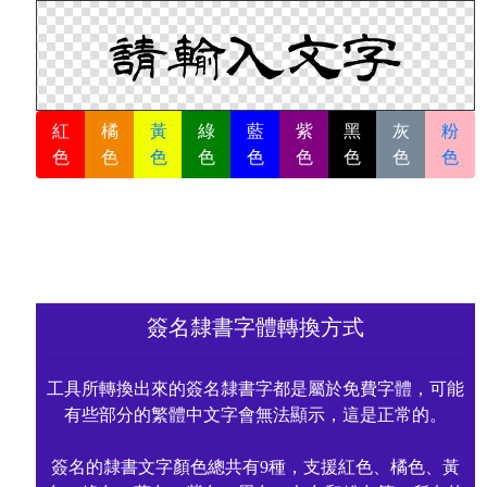
紅
橘
黃
綠
藍
紫
黑
灰
粉
色
色
色
色
色
色
色
色
色
簽名隸書字體轉換方式
工具所轉換出來的簽名隸書字都是屬於免費字體，可能
有些部分的繁體中文字會無法顯示，這是正常的。
簽名的隸書文字顏色總共有9種，支援紅色、橘色、黃