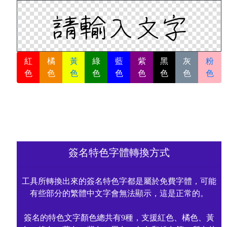
紅
橘
黃
綠
藍
紫
黑
灰
粉
色
色
色
色
色
色
色
色
色
簽名特色字體轉換方式
工具所轉換出來的簽名特色字都是屬於免費字體，可能
有些部分的繁體中文字會無法顯示，這是正常的。
簽名的特色文字顏色總共有9種，支援紅色、橘色、黃