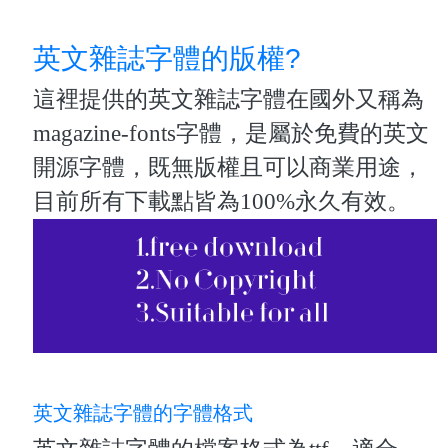
英文雜誌字體的版權?
這裡提供的英文雜誌字體在國外又稱為
magazine-fonts字體，是屬於免費的英文
開源字體，既無版權且可以商業用途，
目前所有下載點皆為100%永久有效。
英文雜誌字體的字體格式